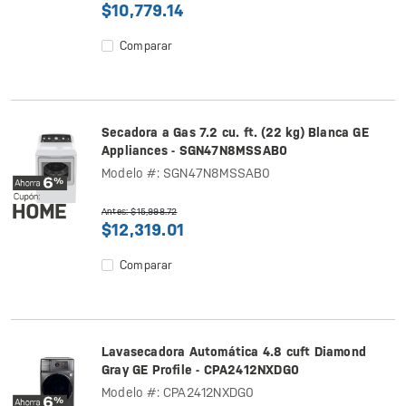
$10,779.14
Comparar
Secadora a Gas 7.2 cu. ft. (22 kg) Blanca GE
Appliances - SGN47N8MSSAB0
Modelo #: SGN47N8MSSAB0
Antes: $15,998.72
$12,319.01
Comparar
Lavasecadora Automática 4.8 cuft Diamond
Gray GE Profile - CPA2412NXDG0
Modelo #: CPA2412NXDG0