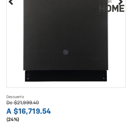
Descuento
De
$21,999.40
A
$16,719.54
(24%)