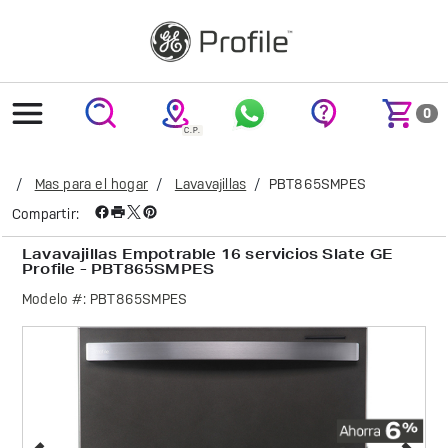
text.skipToContent
text.skipToNavigation
0
Mas para el hogar
Lavavajillas
PBT865SMPES
Compartir:
Lavavajillas Empotrable 16 servicios Slate GE
Profile - PBT865SMPES
Modelo #:
PBT865SMPES