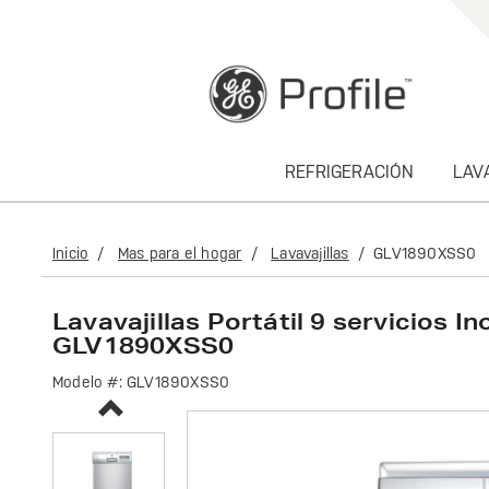
text.skipToContent
text.skipToNavigation
REFRIGERACIÓN
LAV
Inicio
Mas para el hogar
Lavavajillas
GLV1890XSS0
Lavavajillas Portátil 9 servicios I
GLV1890XSS0
Modelo #:
GLV1890XSS0