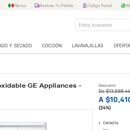
México
Rastrea Tu Pedido
Código Postal
W
ADO Y SECADO
COCCIÓN
LAVAVAJILLAS
OFERT
noxidable GE Appliances -
Descuento
De
$13,698.4
A
$10,41
(24%)
Canasta