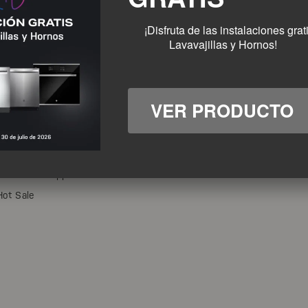
¡Disfruta de las instalaci
Lavavajillas y Hornos!
ltados
VER PRODUCTO
Línea Contact center: (55) 9088
6223
Línea Whatsapp: 525662141659
Hot Sale