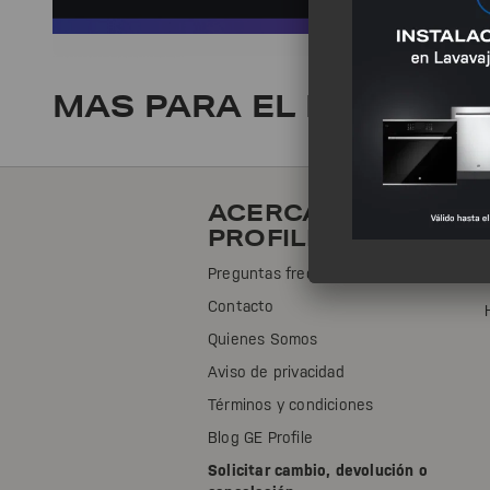
Transforma tu hogar con los innovadores productos de GE Profile. Calidad y diseño que se adaptan a tu estilo de vida. ¡Explora nuestras opciones!
MAS PARA EL HOGAR
0 Resu
ACERCA DE GE
PROFILE
Preguntas frecuentes
Contacto
Quienes Somos
Aviso de privacidad
Términos y condiciones
Blog GE Profile
Solicitar cambio, devolución o