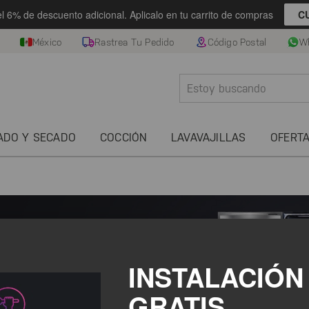
el 6% de descuento adicional. Aplicalo en tu carrito de compras
C
México
Rastrea Tu Pedido
Código Postal
W
ADO Y SECADO
COCCIÓN
LAVAVAJILLAS
OFERT
INSTALACIÓN
GRATIS