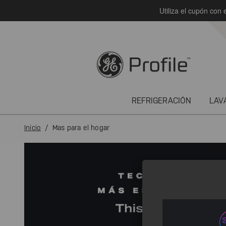
Utiliza el cupón con 
text.skipToContent
text.skipToNavigation
REFRIGERACIÓN
LAV
Inicio
Mas para el hogar