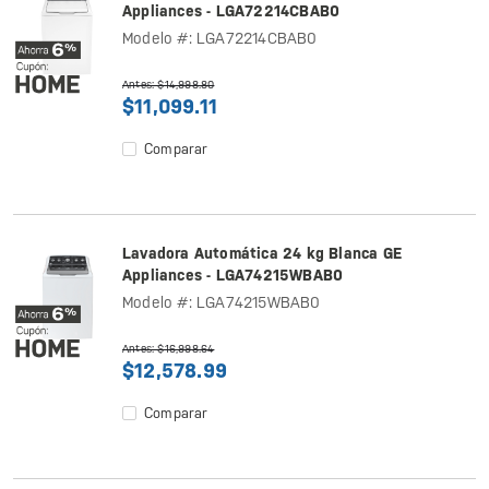
Appliances - LGA72214CBAB0
Modelo #: LGA72214CBAB0
Antes: $14,998.80
$11,099.11
Comparar
Lavadora Automática 24 kg Blanca GE
Appliances - LGA74215WBAB0
Modelo #: LGA74215WBAB0
Antes: $16,998.64
$12,578.99
Comparar