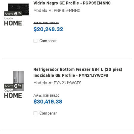
Vidrio Negro GE Profile - PGP95EMNN0
Modelo #: PGP95EMNN0
Antes: $24,999.16
$20,249.32
Comparar
Refrigerador Bottom Freezer 584 L (20 pies)
Inoxidable GE Profile - PYN21JYWCFS
Modelo #: PYN21JYWCFS
Antes: $38,999.20
$30,419.38
Comparar