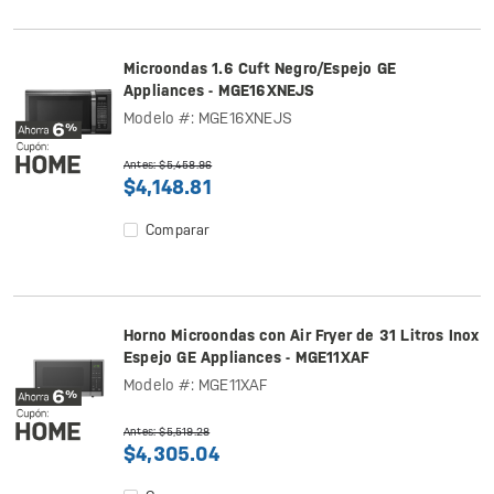
Microondas 1.6 Cuft Negro/Espejo GE
Appliances - MGE16XNEJS
Modelo #: MGE16XNEJS
Antes: $5,458.96
$4,148.81
Comparar
Horno Microondas con Air Fryer de 31 Litros Inox
Espejo GE Appliances - MGE11XAF
Modelo #: MGE11XAF
Antes: $5,519.28
$4,305.04