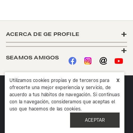
+
ACERCA DE GE PROFILE
+
SEAMOS AMIGOS
x
Utilizamos cookies propias y de terceros para
ofrecerte una mejor experiencia y servicio, de
acuerdo a tus hábitos de navegación. Si continuas
con la navegación, consideramos que aceptas el
uso que hacemos de las cookies.
©2020 TODOS LOS DERECHOS RESERVADOS MABE
MÉXICO AV. PASEO DE LAS PALMAS 215 PISO 7, COL. LOMAS
ACEPTAR
DE CHAPULTEPEC, MIGUEL HIDALCO, CIUDAD DE MÉXICO, CP
11000