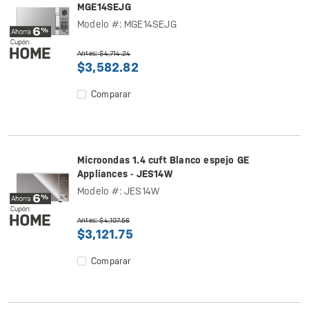
MGE14SEJG
Modelo #: MGE14SEJG
Antes: $4,714.24
$3,582.82
Comparar
Microondas 1.4 cuft Blanco espejo GE
Appliances - JES14W
Modelo #: JES14W
Antes: $4,107.56
$3,121.75
Comparar