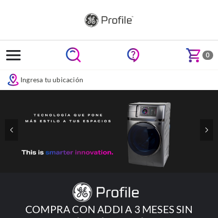
text.skipToContent
text.skipToNavigation
0
Ingresa tu ubicación
COMPRA CON ADDI A 3 MESES SIN