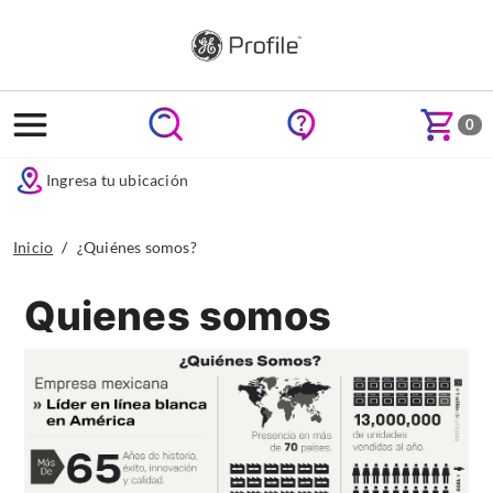
text.skipToContent
text.skipToNavigation
0
Ingresa tu ubicación
Inicio
¿Quiénes somos?
Quienes somos