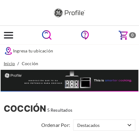
text.skipToContent
text.skipToNavigation
0
Ingresa tu ubicación
Inicio
Cocción
COCCIÓN
5 Resultados
Ordenar Por: