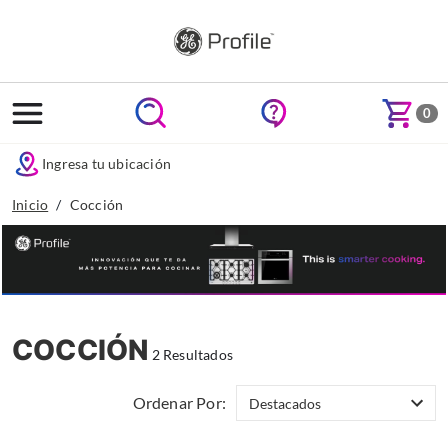
text.skipToContent
text.skipToNavigation
0
Ingresa tu ubicación
Inicio
Cocción
COCCIÓN
2 Resultados
Ordenar Por: