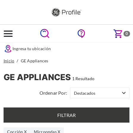
text.skipToContent
text.skipToNavigation
0
Ingresa tu ubicación
Inicio
GE Appliances
GE APPLIANCES
1 Resultado
Ordenar Por:
FILTRAR
Cocción X
Microondas X