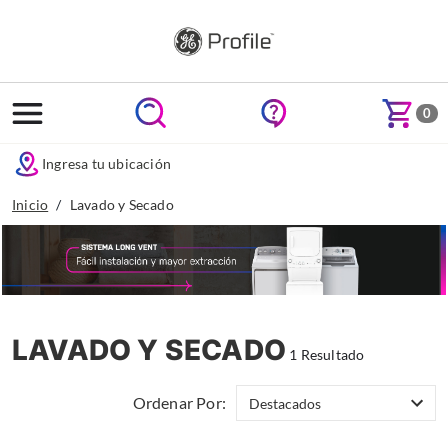
text.skipToContent
text.skipToNavigation
0
Ingresa tu ubicación
Inicio
Lavado y Secado
LAVADO Y SECADO
1 Resultado
Ordenar Por: