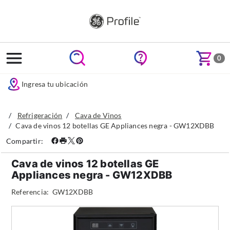
text.skipToContent
text.skipToNavigation
0
Ingresa tu ubicación
Refrigeración
Cava de Vinos
Cava de vinos 12 botellas GE Appliances negra - GW12XDBB
Compartir:
Cava de vinos 12 botellas GE
Appliances negra - GW12XDBB
Referencia:
GW12XDBB