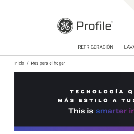
text.skipToContent
text.skipToNavigation
REFRIGERACIÓN
LAV
Inicio
Mas para el hogar