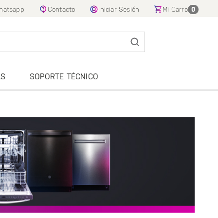
hatsapp
Contacto
Iniciar Sesión
Mi Carro
0
AS
SOPORTE TÉCNICO