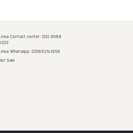
Línea Contact center: (55) 9088
6223
Línea Whatsapp: 525662141659
Hot Sale