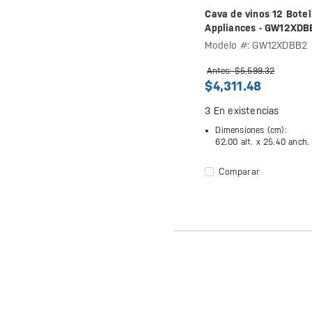
Cava de vinos 12 Botel
Appliances - GW12XDB
Modelo #: GW12XDBB2
Antes: $5,599.32
$4,311.48
3
En existencias
Dimensiones (cm):
62.00 alt. x
25.40 anch.
Comparar