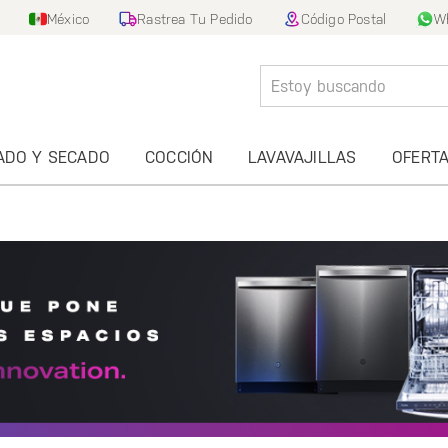
México
Rastrea Tu Pedido
Código Postal
W
ADO Y SECADO
COCCIÓN
LAVAVAJILLAS
OFERT