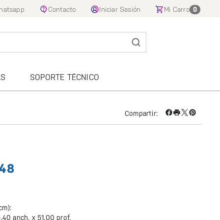
hatsapp
Contacto
Iniciar Sesión
Mi Carro
0
AS
SOPORTE TÉCNICO
Compartir:
.48
cm):
.40 anch. x
51.00 prof.