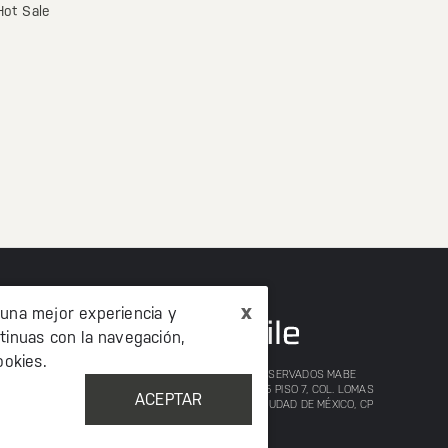
Hot Sale
x
 una mejor experiencia y
tinuas con la navegación,
okies.
©2020 TODOS LOS DERECHOS RESERVADOS MABE
MÉXICO AV. PASEO DE LAS PALMAS 215 PISO 7, COL. LOMAS
ACEPTAR
DE CHAPULTEPEC, MIGUEL HIDALCO, CIUDAD DE MÉXICO, CP
11000