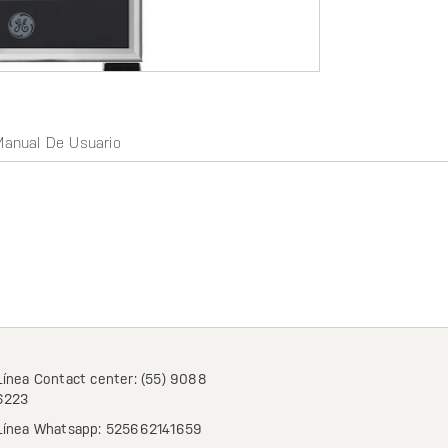
Manual De Usuario
Línea Contact center: (55) 9088
6223
Línea Whatsapp: 525662141659