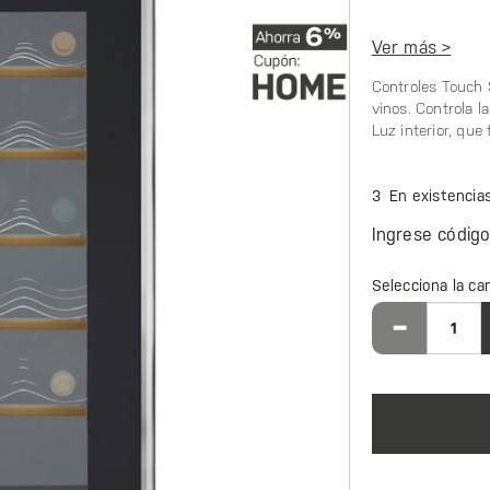
Ver más >
Controles Touch S
vinos. Controla l
Luz interior, que
3 En existencia
Ingrese códig
Selecciona la ca