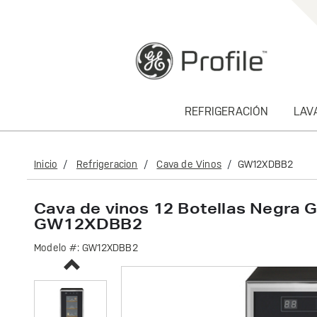
text.skipToContent
text.skipToNavigation
REFRIGERACIÓN
LAV
Inicio
Refrigeracion
Cava de Vinos
GW12XDBB2
Cava de vinos 12 Botellas Negra G
GW12XDBB2
Modelo #:
GW12XDBB2