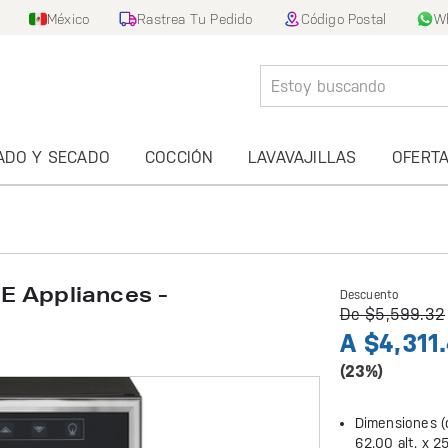
México
Rastrea Tu Pedido
Código Postal
W
ADO Y SECADO
COCCIÓN
LAVAVAJILLAS
OFERT
E Appliances -
Descuento
De
$5,599.32
A
$4,311
(23%)
Dimensiones (
62.00 alt. x
25