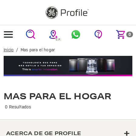
text.skipToContent
text.skipToNavigation
0
Inicio
Mas para el hogar
Transforma tu hogar con los innovadores productos de GE Profile. Calidad y diseño que se adaptan a tu estilo de vida. ¡Explora nuestras opciones!
MAS PARA EL HOGAR
0 Resultados
+
ACERCA DE GE PROFILE