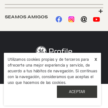
+
SEAMOS AMIGOS
x
Utilizamos cookies propias y de terceros para
©2020 TODOS LOS DERECHOS RESERVADOS MABE
ofrecerte una mejor experiencia y servicio, de
MÉXICO AV. PASEO DE LAS PALMAS 215 PISO 7, COL. LOMAS
DE CHAPULTEPEC, MIGUEL HIDALCO, CIUDAD DE MÉXICO, CP
acuerdo a tus hábitos de navegación. Si continuas
11000
con la navegación, consideramos que aceptas el
uso que hacemos de las cookies.
ACEPTAR