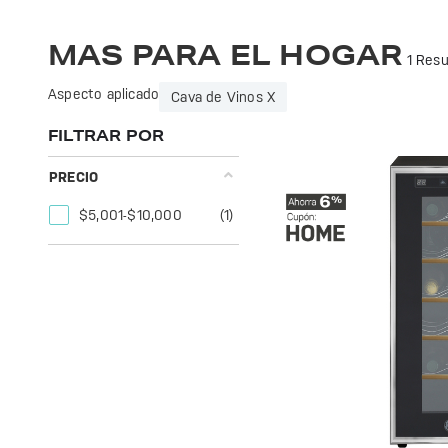
Transforma tu hogar con los innovadores productos de GE Profile. Calidad y diseño que se adaptan a tu estilo de vida. ¡Explora nuestras opciones!
MAS PARA EL HOGAR
1 Resu
Aspecto aplicado
Cava de Vinos X
FILTRAR POR
PRECIO
$5,001-$10,000
(1)