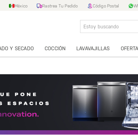
México
Rastrea Tu Pedido
Código Postal
W
ADO Y SECADO
COCCIÓN
LAVAVAJILLAS
OFERT