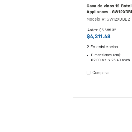
Cava de vinos 12 Botel
Appliances - GW12XDB
Modelo #: GW12XDBB2
Antes: $5,599.32
$4,311.48
2
En existencias
Dimensiones (cm):
62.00 alt. x
25.40 anch.
Comparar