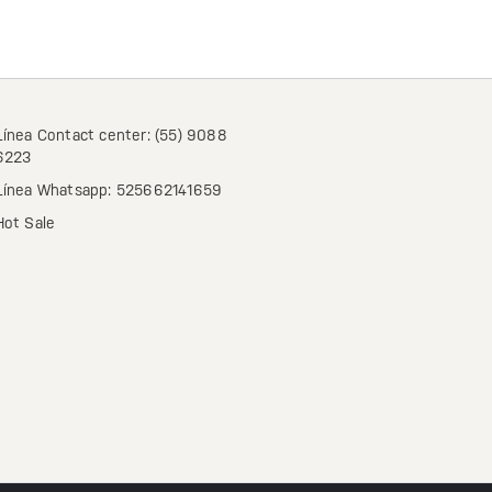
Línea Contact center: (55) 9088
6223
Línea Whatsapp: 525662141659
Hot Sale