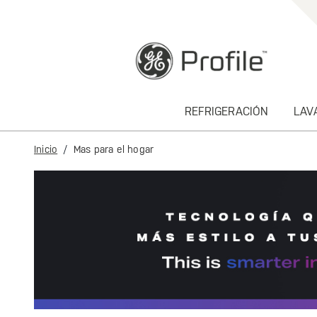
text.skipToContent
text.skipToNavigation
REFRIGERACIÓN
LAV
Inicio
Mas para el hogar