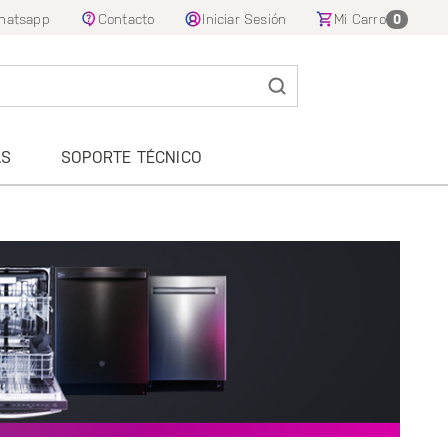
hatsapp
Contacto
Iniciar Sesión
Mi Carro
0
AS
SOPORTE TÉCNICO