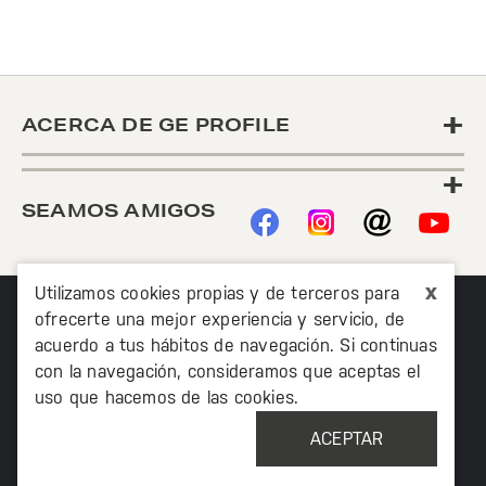
+
ACERCA DE GE PROFILE
+
SEAMOS AMIGOS
x
Utilizamos cookies propias y de terceros para
ofrecerte una mejor experiencia y servicio, de
acuerdo a tus hábitos de navegación. Si continuas
con la navegación, consideramos que aceptas el
uso que hacemos de las cookies.
©2020 TODOS LOS DERECHOS RESERVADOS MABE
MÉXICO AV. PASEO DE LAS PALMAS 215 PISO 7, COL. LOMAS
ACEPTAR
DE CHAPULTEPEC, MIGUEL HIDALCO, CIUDAD DE MÉXICO, CP
11000