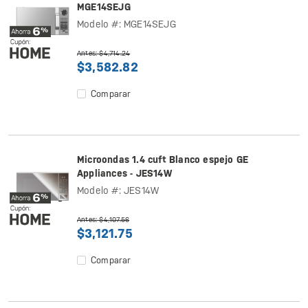
MGE14SEJG
Modelo #: MGE14SEJG
Antes: $4,714.24
$3,582.82
Comparar
Microondas 1.4 cuft Blanco espejo GE
Appliances - JES14W
Modelo #: JES14W
Antes: $4,107.56
$3,121.75
Comparar