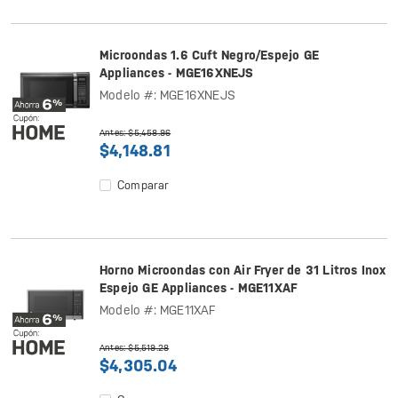
Microondas 1.6 Cuft Negro/Espejo GE
Appliances - MGE16XNEJS
Modelo #: MGE16XNEJS
Antes: $5,458.96
$4,148.81
Comparar
Horno Microondas con Air Fryer de 31 Litros Inox
Espejo GE Appliances - MGE11XAF
Modelo #: MGE11XAF
Antes: $5,519.28
$4,305.04