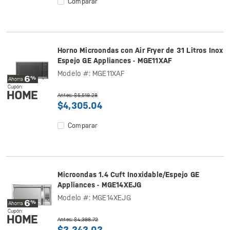
Comparar
Horno Microondas con Air Fryer de 31 Litros Inox
Espejo GE Appliances - MGE11XAF
Modelo #: MGE11XAF
Antes: $5,519.28
$4,305.04
Comparar
Microondas 1.4 Cuft Inoxidable/Espejo GE
Appliances - MGE14XEJG
Modelo #: MGE14XEJG
Antes: $4,398.72
$3,343.03