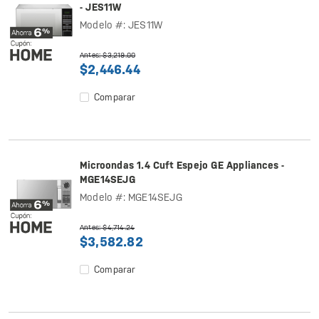
- JES11W
Modelo #: JES11W
Antes: $3,219.00
$2,446.44
Comparar
Microondas 1.4 Cuft Espejo GE Appliances -
MGE14SEJG
Modelo #: MGE14SEJG
Antes: $4,714.24
$3,582.82
Comparar