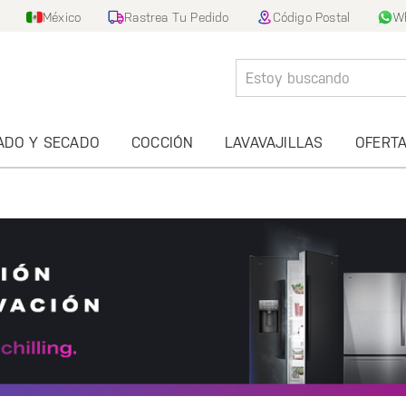
México
Rastrea Tu Pedido
Código Postal
W
ADO Y SECADO
COCCIÓN
LAVAVAJILLAS
OFERT