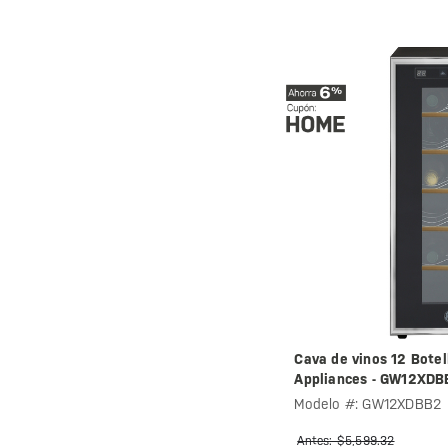
Cava de vinos 12 Botel
Appliances - GW12XDB
Modelo #: GW12XDBB2
Antes: $5,599.32