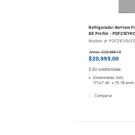
Refrigerador Bottom F
GE Profile - PDF21EYR
Modelo #: PDF21EYRCF
Antes: $29,998.76
$20,999.00
2
En existencias
Dimensiones (cm):
177.47 alt. x
75.78 anch
Comparar