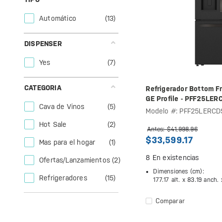
Automático
(13)
DISPENSER
Yes
(7)
CATEGORIA
Refrigerador Bottom F
GE Profile - PFF25LER
Cava de Vinos
(5)
Modelo #: PFF25LERCD
Hot Sale
(2)
Antes: $41,998.96
$33,599.17
Mas para el hogar
(1)
8
En existencias
Ofertas/Lanzamientos
(2)
Dimensiones (cm):
Refrigeradores
(15)
177.17 alt. x
83.19 anch.
Comparar