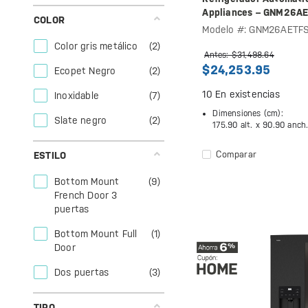
Appliances – GNM26A
COLOR
Modelo #: GNM26AETF
Color gris metálico
(2)
Antes: $31,498.64
$24,253.95
Ecopet Negro
(2)
10
En existencias
Inoxidable
(7)
Dimensiones (cm):
Slate negro
(2)
175.90 alt. x
90.90 anch
Comparar
ESTILO
Bottom Mount
(9)
French Door 3
puertas
Bottom Mount Full
(1)
Door
Dos puertas
(3)
TIPO