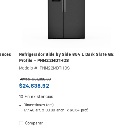
iances
Refrigerador Side by Side 654 L Dark Slate GE
Profile – PNM22MDTHDS
Modelo #: PNM22MDTHDS
Antes: $31,998.60
$24,638.92
10
En existencias
Dimensiones (cm):
177.48 alt. x
90.80 anch. x
60.64 prof.
Comparar