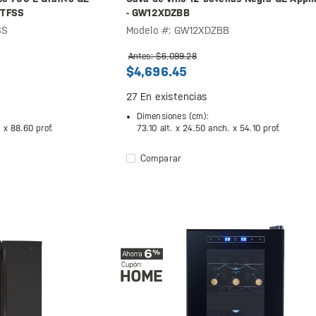
ETFSS
- GW12XDZBB
SS
Modelo #: GW12XDZBB
Antes: $6,099.28
$4,696.45
27
En existencias
Dimensiones (cm):
. x
88.60 prof.
73.10 alt. x
24.50 anch. x
54.10 prof.
Comparar