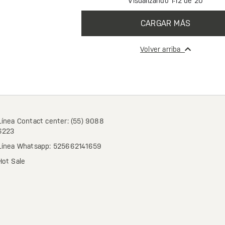
Visualizando 1-12 de 20
CARGAR MÁS
Volver arriba
Línea Contact center: (55) 9088
6223
Línea Whatsapp: 525662141659
Hot Sale