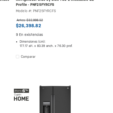
Profile - PNF25FYRCFS
Modelo #: PNF25FYRCFS
Antes: $32,998.52
$26,398.82
9
En existencias
Dimensiones (cm):
177.17 alt. x
83.39 anch. x
76.30 prof.
Comparar