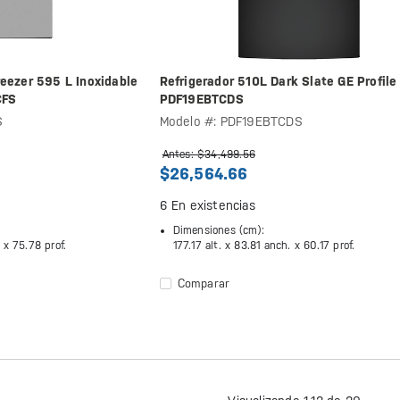
reezer 595 L Inoxidable
Refrigerador 510L Dark Slate GE Profile 
CFS
PDF19EBTCDS
S
Modelo #: PDF19EBTCDS
Antes: $34,499.56
$26,564.66
6
En existencias
Dimensiones (cm):
. x
75.78 prof.
177.17 alt. x
83.81 anch. x
60.17 prof.
Comparar