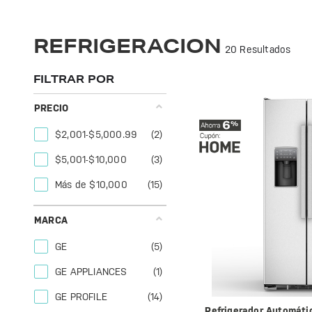
Refrigeradores GE Profile: eficiencia y diseño moderno para mantener tus alimentos frescos. Ideal para cualquier cocina. ¡Conoce la calidad GE!
Optimiza tu hogar con la refrigeración de GE Profile. Eficiencia y diseño moderno para mantener tus alimentos frescos y deliciosos.
REFRIGERACION
20 Resultados
FILTRAR POR
PRECIO
$2,001-$5,000.99
(2)
$5,001-$10,000
(3)
Más de $10,000
(15)
MARCA
GE
(5)
GE APPLIANCES
(1)
GE PROFILE
(14)
Refrigerador Automáti