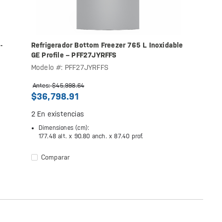
-
Refrigerador Bottom Freezer 765 L Inoxidable
GE Profile – PFF27JYRFFS
Modelo #: PFF27JYRFFS
Antes: $45,998.64
$36,798.91
2
En existencias
Dimensiones (cm):
177.48 alt. x
90.80 anch. x
87.40 prof.
Comparar