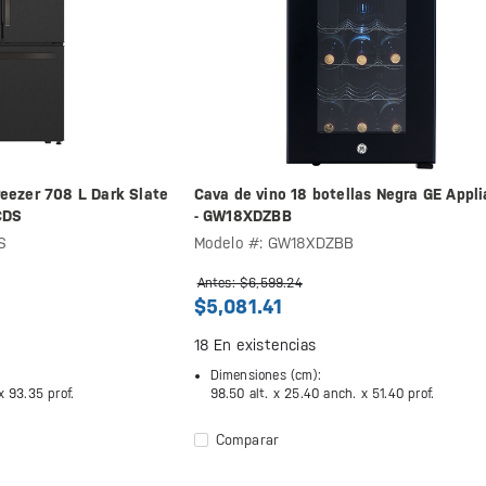
reezer 708 L Dark Slate
Cava de vino 18 botellas Negra GE Appl
CDS
- GW18XDZBB
S
Modelo #: GW18XDZBB
Antes: $6,599.24
$5,081.41
18
En existencias
Dimensiones (cm):
 x
93.35 prof.
98.50 alt. x
25.40 anch. x
51.40 prof.
Comparar