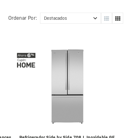
Ordenar Por:
iances
Refrigerador Side by Side 708 L Inoxidable GE