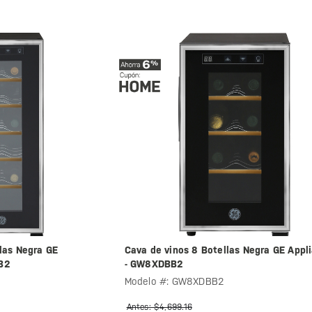
las Negra GE
Cava de vinos 8 Botellas Negra GE Appl
B2
- GW8XDBB2
Modelo #: GW8XDBB2
Antes: $4,699.16