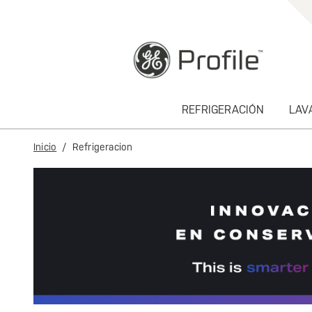
text.skipToContent
text.skipToNavigation
REFRIGERACIÓN
LAV
Inicio
Refrigeracion