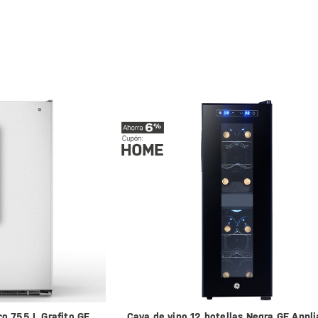
co 755 L Grafito GE
Cava de vino 12 botellas Negra GE Appl