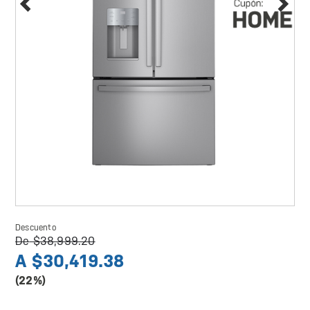
Descuento
De
$38,999.20
A
$30,419.38
(22%)