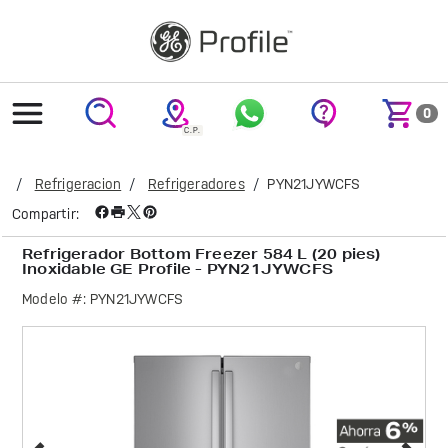
text.skipToContent
text.skipToNavigation
0
Refrigeracion
Refrigeradores
PYN21JYWCFS
Compartir:
Refrigerador Bottom Freezer 584 L (20 pies)
Inoxidable GE Profile - PYN21JYWCFS
Modelo #:
PYN21JYWCFS