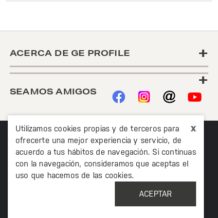
+
ACERCA DE GE PROFILE
+
SEAMOS AMIGOS
x
Utilizamos cookies propias y de terceros para
ofrecerte una mejor experiencia y servicio, de
acuerdo a tus hábitos de navegación. Si continuas
con la navegación, consideramos que aceptas el
uso que hacemos de las cookies.
©2020 TODOS LOS DERECHOS RESERVADOS MABE
MÉXICO AV. PASEO DE LAS PALMAS 215 PISO 7, COL. LOMAS
ACEPTAR
DE CHAPULTEPEC, MIGUEL HIDALCO, CIUDAD DE MÉXICO, CP
11000