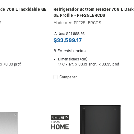
ide 708 L Inoxidable GE
Refrigerador Bottom Freezer 708 L Dark
GE Profile - PFF25LERCDS
S
Modelo #: PFF25LERCDS
Antes: $41,998.96
$33,599.17
8
En existencias
Dimensiones (cm):
 x
76.30 prof.
177.17 alt. x
83.19 anch. x
93.35 prof.
Comparar