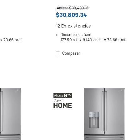
Antes: $39,499.16
$30,809.34
12
En existencias
Dimensiones (cm):
 x
73.66 prof.
177.50 alt. x
91.40 anch. x
73.66 prof.
Comparar