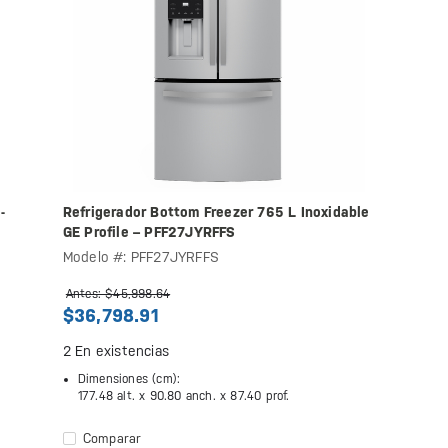
-
Refrigerador Bottom Freezer 765 L Inoxidable
GE Profile – PFF27JYRFFS
Modelo #: PFF27JYRFFS
Antes: $45,998.64
$36,798.91
2
En existencias
Dimensiones (cm):
177.48 alt. x
90.80 anch. x
87.40 prof.
Comparar