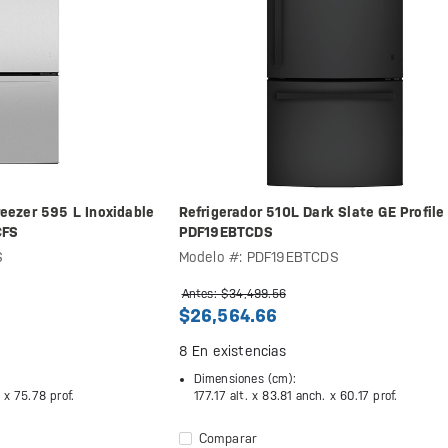
reezer 595 L Inoxidable
Refrigerador 510L Dark Slate GE Profile 
CFS
PDF19EBTCDS
S
Modelo #: PDF19EBTCDS
Antes: $34,499.56
$26,564.66
8
En existencias
Dimensiones (cm):
. x
75.78 prof.
177.17 alt. x
83.81 anch. x
60.17 prof.
Comparar