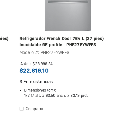
ies)
Refrigerador French Door 764 L (27 pies)
Inoxidable GE profile - PNF27EYWFFS
Modelo #: PNF27EYWFFS
Antes: $28,998.84
$22,619.10
6
En existencias
Dimensiones (cm):
177.17 alt. x
90.50 anch. x
83.19 prof.
Comparar