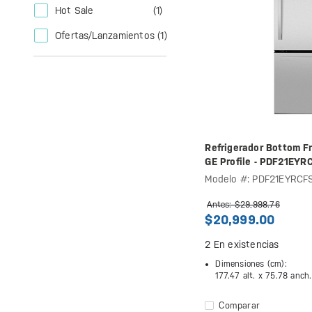
Hot Sale
(1)
Ofertas/Lanzamientos
(1)
Refrigerador Bottom F
GE Profile - PDF21EYR
Modelo #: PDF21EYRCF
Antes: $29,998.76
$20,999.00
2
En existencias
Dimensiones (cm):
177.47 alt. x
75.78 anch
Comparar