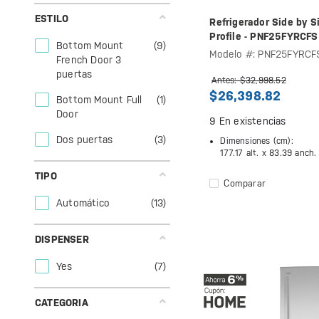
ESTILO
Refrigerador Side by S
Profile - PNF25FYRCFS
Bottom Mount
(9)
Modelo #: PNF25FYRCF
French Door 3
puertas
Antes: $32,998.52
$26,398.82
Bottom Mount Full
(1)
Door
9
En existencias
Dos puertas
(3)
Dimensiones (cm):
177.17 alt. x
83.39 anch.
TIPO
Comparar
Automático
(13)
DISPENSER
Yes
(7)
CATEGORIA