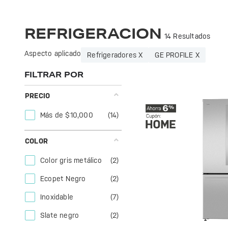
Refrigeradores GE Profile: eficiencia y diseño moderno para mantener tus alimentos frescos. Ideal para cualquier cocina. ¡Conoce la calidad GE!
Optimiza tu hogar con la refrigeración de GE Profile. Eficiencia y diseño moderno para mantener tus alimentos frescos y deliciosos.
REFRIGERACION
14 Resultados
Aspecto aplicado
Refrigeradores X
GE PROFILE X
FILTRAR POR
PRECIO
Más de $10,000
(14)
COLOR
Color gris metálico
(2)
Ecopet Negro
(2)
Inoxidable
(7)
Slate negro
(2)