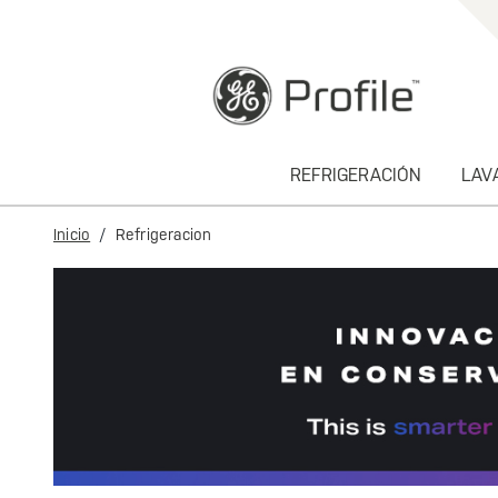
text.skipToContent
text.skipToNavigation
REFRIGERACIÓN
LAV
Inicio
Refrigeracion