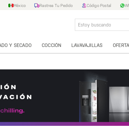
México
Rastrea Tu Pedido
Código Postal
W
ADO Y SECADO
COCCIÓN
LAVAVAJILLAS
OFERT