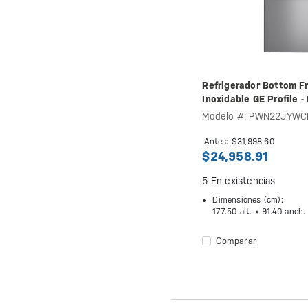
Refrigerador Bottom Fr
Inoxidable GE Profile
Modelo #: PWN22JYWC
Antes: $31,998.60
$24,958.91
5
En existencias
Dimensiones (cm):
177.50 alt. x
91.40 anch.
Comparar