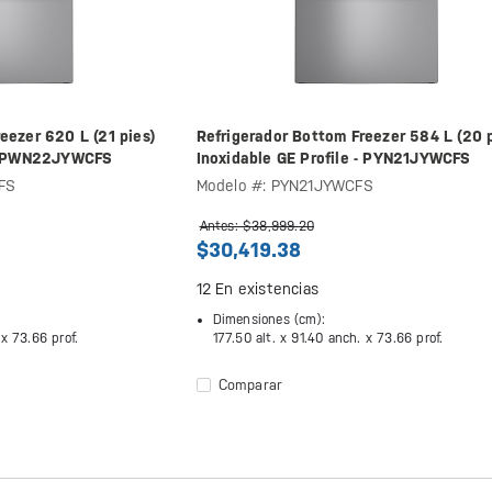
eezer 620 L (21 pies)
Refrigerador Bottom Freezer 584 L (20 p
 - PWN22JYWCFS
Inoxidable GE Profile - PYN21JYWCFS
FS
Modelo #: PYN21JYWCFS
Antes: $38,999.20
$30,419.38
12
En existencias
Dimensiones (cm):
 x
73.66 prof.
177.50 alt. x
91.40 anch. x
73.66 prof.
Comparar