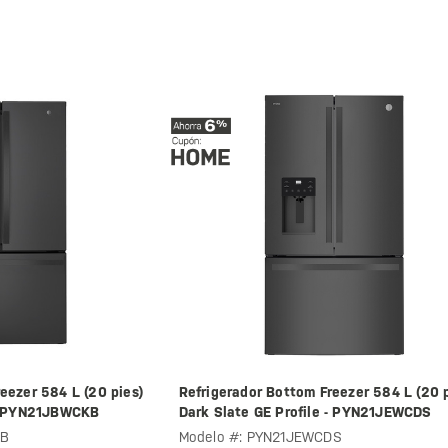
eezer 584 L (20 pies)
Refrigerador Bottom Freezer 584 L (20 p
 - PYN21JBWCKB
Dark Slate GE Profile - PYN21JEWCDS
KB
Modelo #: PYN21JEWCDS