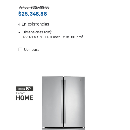
Antes: $32,498.56
$25,348.88
4
En existencias
Dimensiones (cm):
177.48 alt. x
90.81 anch. x
89.80 prof.
Comparar