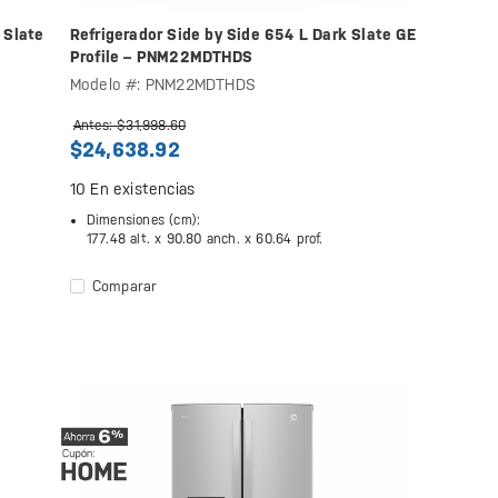
 Slate
Refrigerador Side by Side 654 L Dark Slate GE
Profile – PNM22MDTHDS
Modelo #: PNM22MDTHDS
Antes: $31,998.60
$24,638.92
10
En existencias
Dimensiones (cm):
177.48 alt. x
90.80 anch. x
60.64 prof.
Comparar