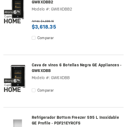
GW8XDBB2
Modelo #: GW8XDBB2
Antes: $4,699.16
$3,618.35
Comparar
Cava de vinos 6 Botellas Negra GE Appliances -
GW6XDBB
Modelo #: GW6XDBB
Comparar
Refrigerador Bottom Freezer 595 L Inoxidable
GE Profile - PDF21EYRCFS