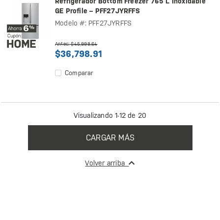
Refrigerador Bottom Freezer 765 L Inoxidable
GE Profile – PFF27JYRFFS
Modelo #: PFF27JYRFFS
Antes: $45,998.64
$36,798.91
Comparar
Visualizando 1-12 de 20
CARGAR MÁS
Volver arriba