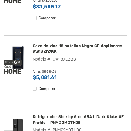
Antes: $41,998.96
$33,599.17
Comparar
Cava de vino 18 botellas Negra GE Appliances -
GW18XDZBB
Modelo #: GW18XDZBB
Antes: $6,599.24
$5,081.41
Comparar
Refrigerador Side by Side 654 L Dark Slate GE
Profile – PNM22MDTHDS
Modelo #: PNM22MDTHDS