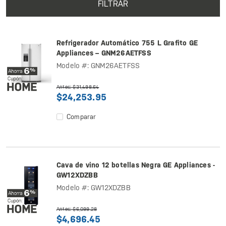
FILTRAR
Refrigerador Automático 755 L Grafito GE
Appliances – GNM26AETFSS
Modelo #: GNM26AETFSS
Antes: $31,498.64
$24,253.95
Comparar
Cava de vino 12 botellas Negra GE Appliances -
GW12XDZBB
Modelo #: GW12XDZBB
Antes: $6,099.28
$4,696.45