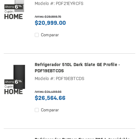
Modelo #: PDF21EYRCFS
Antes: $29,998.76
$20,999.00
Comparar
Refrigerador 510L Dark Slate GE Profile -
PDF19EBTCDS
Modelo #: PDF19EBTCDS
Antes: $34,499.56
$26,564.66
Comparar